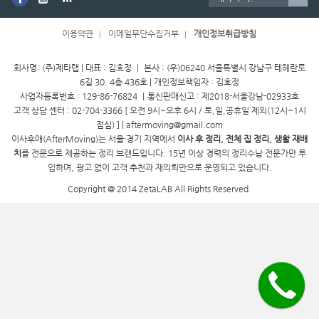
이용약관
이메일무단수집거부
개인정보취급방침
회사명: (주)제타랩 | 대표 : 김호정 ㅣ 본사 : (우)06240 서울특별시 강남구 테헤란로
6길 30. 4층 436호 | 개인정보책임자 : 김호정
사업자등록번호 : 129-86-76824 ㅣ통신판매신고 : 제2018-서울강남-02933호
고객 상담 센터 : 02-704-3366 [ 오전 9시~오후 6시 / 토,일,공휴일 제외(12시~1시
점심) ] | aftermoving@gmail.com
이사후애(AfterMoving)는 서울·경기 지역에서
이사 후 정리, 전체 집 정리, 생활 재배
치
를 전문으로 제공하는 정리 브랜드입니다. 15년 이상 경력의 정리수납 전문가만 투
입하며, 광고 없이 고객 추천과 재의뢰만으로 운영되고 있습니다.
Copyright @ 2014 ZetaLAB All Rights Reserved.