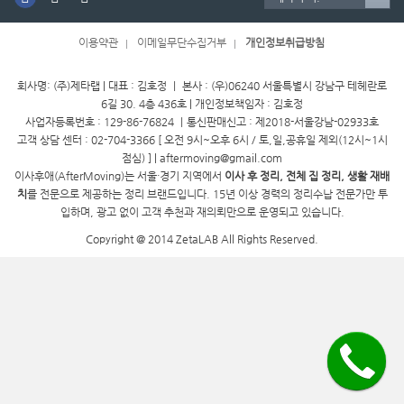
이용약관
이메일무단수집거부
개인정보취급방침
회사명: (주)제타랩 | 대표 : 김호정 ㅣ 본사 : (우)06240 서울특별시 강남구 테헤란로
6길 30. 4층 436호 | 개인정보책임자 : 김호정
사업자등록번호 : 129-86-76824 ㅣ통신판매신고 : 제2018-서울강남-02933호
고객 상담 센터 : 02-704-3366 [ 오전 9시~오후 6시 / 토,일,공휴일 제외(12시~1시
점심) ] | aftermoving@gmail.com
이사후애(AfterMoving)는 서울·경기 지역에서
이사 후 정리, 전체 집 정리, 생활 재배
치
를 전문으로 제공하는 정리 브랜드입니다. 15년 이상 경력의 정리수납 전문가만 투
입하며, 광고 없이 고객 추천과 재의뢰만으로 운영되고 있습니다.
Copyright @ 2014 ZetaLAB All Rights Reserved.