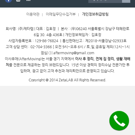
이용약관
이메일무단수집거부
개인정보취급방침
회사명: (주)제타랩 | 대표 : 김호정 ㅣ 본사 : (우)06240 서울특별시 강남구 테헤란로
6길 30. 4층 436호 | 개인정보책임자 : 김호정
사업자등록번호 : 129-86-76824 ㅣ통신판매신고 : 제2018-서울강남-02933호
고객 상담 센터 : 02-704-3366 [ 오전 9시~오후 6시 / 토,일,공휴일 제외(12시~1시
점심) ] | aftermoving@gmail.com
이사후애(AfterMoving)는 서울·경기 지역에서
이사 후 정리, 전체 집 정리, 생활 재배
치
를 전문으로 제공하는 정리 브랜드입니다. 15년 이상 경력의 정리수납 전문가만 투
입하며, 광고 없이 고객 추천과 재의뢰만으로 운영되고 있습니다.
Copyright @ 2014 ZetaLAB All Rights Reserved.