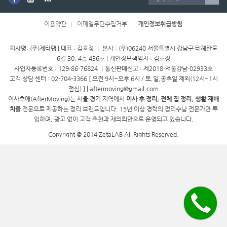
이용약관
이메일무단수집거부
개인정보취급방침
회사명: (주)제타랩 | 대표 : 김호정 ㅣ 본사 : (우)06240 서울특별시 강남구 테헤란로
6길 30. 4층 436호 | 개인정보책임자 : 김호정
사업자등록번호 : 129-86-76824 ㅣ통신판매신고 : 제2018-서울강남-02933호
고객 상담 센터 : 02-704-3366 [ 오전 9시~오후 6시 / 토,일,공휴일 제외(12시~1시
점심) ] | aftermoving@gmail.com
이사후애(AfterMoving)는 서울·경기 지역에서
이사 후 정리, 전체 집 정리, 생활 재배
치
를 전문으로 제공하는 정리 브랜드입니다. 15년 이상 경력의 정리수납 전문가만 투
입하며, 광고 없이 고객 추천과 재의뢰만으로 운영되고 있습니다.
Copyright @ 2014 ZetaLAB All Rights Reserved.