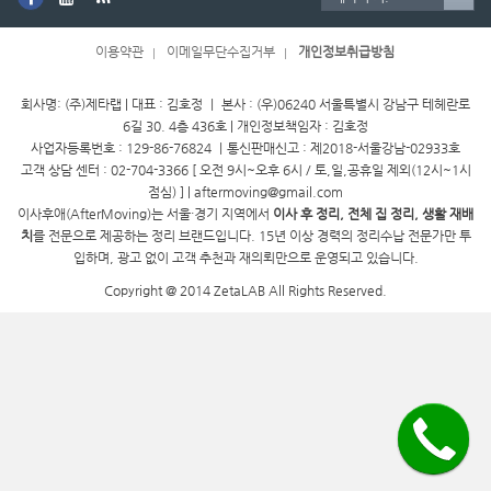
이용약관
이메일무단수집거부
개인정보취급방침
회사명: (주)제타랩 | 대표 : 김호정 ㅣ 본사 : (우)06240 서울특별시 강남구 테헤란로
6길 30. 4층 436호 | 개인정보책임자 : 김호정
사업자등록번호 : 129-86-76824 ㅣ통신판매신고 : 제2018-서울강남-02933호
고객 상담 센터 : 02-704-3366 [ 오전 9시~오후 6시 / 토,일,공휴일 제외(12시~1시
점심) ] | aftermoving@gmail.com
이사후애(AfterMoving)는 서울·경기 지역에서
이사 후 정리, 전체 집 정리, 생활 재배
치
를 전문으로 제공하는 정리 브랜드입니다. 15년 이상 경력의 정리수납 전문가만 투
입하며, 광고 없이 고객 추천과 재의뢰만으로 운영되고 있습니다.
Copyright @ 2014 ZetaLAB All Rights Reserved.